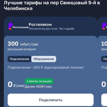
Лучшие тарифы на пер Свинцовый 5-й в
Челябинске
Ростелеком
Технологии доступа. Тест-драйв
300
1
мбит/сек
Домашний интернет
Дом
Подключение
Оборудование
По
Подключение
-
500 ₽ (единоразовый платеж)
По
1 месяц по акции
0
0
₽/мес
Далее
450
₽/мес
Подключить