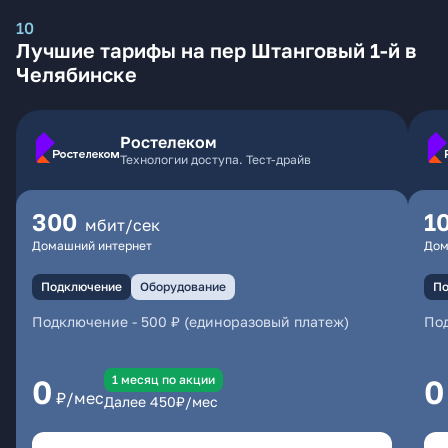
10
Лучшие тарифы на пер Штанговый 1-й в
Челябинске
Ростелеком
Технологии доступа. Тест-драйв
300
1
мбит/сек
Домашний интернет
Дом
Подключение
Оборудование
По
Подключение
-
500 ₽ (единоразовый платеж)
По
1 месяц по акции
0
0
₽/мес
Далее
450
₽/мес