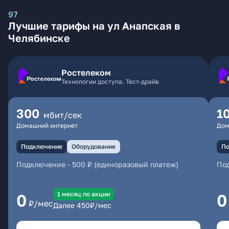
97
Лучшие тарифы на ул Анапская в
Челябинске
Ростелеком
Технологии доступа. Тест-драйв
300
1
мбит/сек
Домашний интернет
Дом
Подключение
Оборудование
По
Подключение
-
500 ₽ (единоразовый платеж)
По
1 месяц по акции
0
0
₽/мес
Далее
450
₽/мес