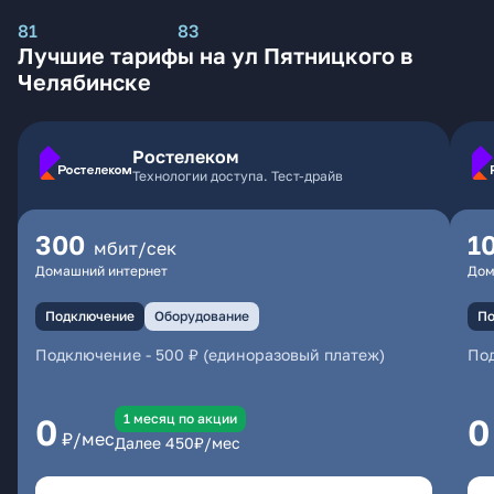
81
83
Лучшие тарифы на ул Пятницкого в
Челябинске
Ростелеком
Технологии доступа. Тест-драйв
300
1
мбит/сек
Домашний интернет
Дом
Подключение
Оборудование
По
Подключение
-
500 ₽ (единоразовый платеж)
По
1 месяц по акции
0
0
₽/мес
Далее
450
₽/мес