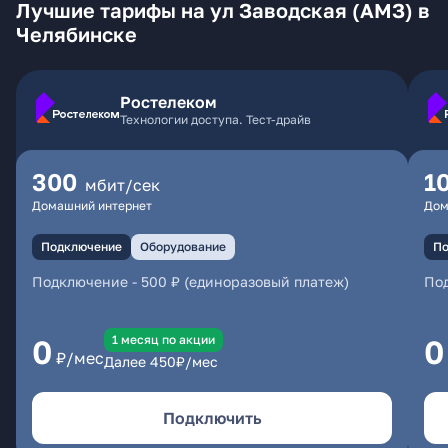
Лучшие тарифы на ул Заводская (АМЗ) в
Челябинске
Ростелеком
Технологии доступа. Тест-драйв
300
1
мбит/сек
Домашний интернет
Дом
Подключение
Оборудование
По
Подключение
-
500 ₽ (единоразовый платеж)
По
1 месяц по акции
0
0
₽/мес
Далее
450
₽/мес
Подключить