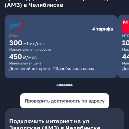
(АМЗ) в Челябинске
4 тарифа
Айзет
МТ
300
1
мбит/сек
Максимальная скорость
Мак
450
4
₽/мес
Минимальная цена
Мин
Домашний интернет, ТВ, мобильная связь
Дом
Проверить доступность по адресу
Подключить интернет на ул
Заводская (АМЗ) в Челябинске