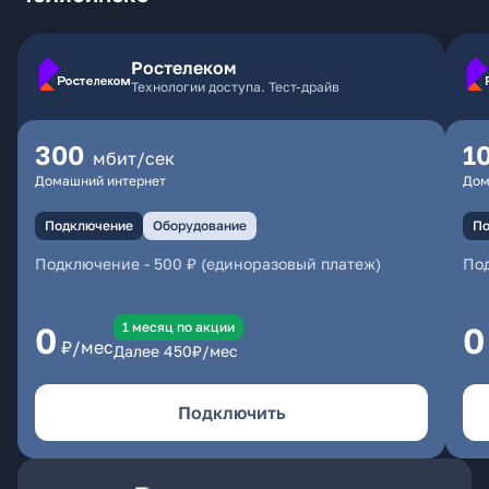
Ростелеком
Технологии доступа. Тест-драйв
300
1
мбит/сек
Домашний интернет
Дом
Подключение
Оборудование
По
Подключение
-
500 ₽ (единоразовый платеж)
По
1 месяц по акции
0
0
₽/мес
Далее
450
₽/мес
Подключить