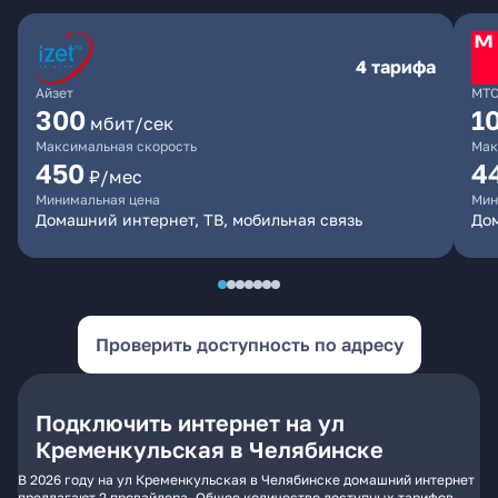
4 тарифа
Айзет
МТ
300
1
мбит/сек
Максимальная скорость
Мак
450
4
₽/мес
Минимальная цена
Мин
Домашний интернет, ТВ, мобильная связь
Дом
Проверить доступность по адресу
Подключить интернет на ул
Кременкульская в Челябинске
В 2026 году на ул Кременкульская в Челябинске домашний интернет
предлагают 2 провайдера. Общее количество доступных тарифов -