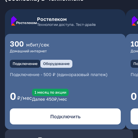
Ростелеком
Технологии доступа. Тест-драйв
300
1
мбит/сек
Домашний интернет
Дом
Подключение
Оборудование
По
Подключение
-
500 ₽ (единоразовый платеж)
По
1 месяц по акции
0
0
₽/мес
Далее
450
₽/мес
Подключить