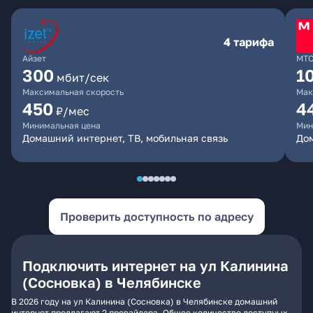
4 тарифа
Айзет
МТ
300
1
мбит/сек
Максимальная скорость
Мак
450
4
₽/мес
Минимальная цена
Мин
Домашний интернет, ТВ, мобильная связь
Дом
Проверить доступность по адресу
Подключить интернет на ул Калинина
(Сосновка) в Челябинске
В 2026 году на ул Калинина (Сосновка) в Челябинске домашний
интернет предлагают 2 провайдера. Общее количество доступных