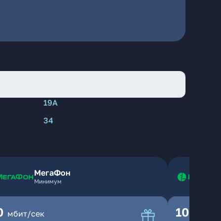
19А
34
МегаФон
Минимум
0
100
мбит/сек
мбит