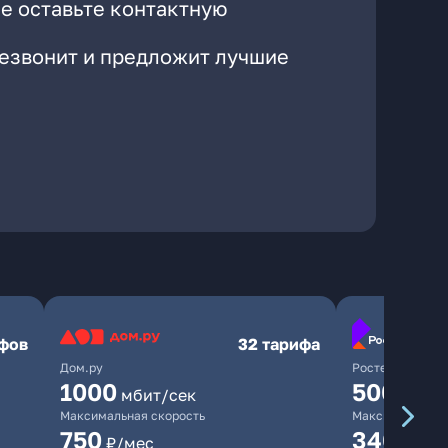
е оставьте контактную
резвонит и предложит лучшие
ифов
32 тарифа
Дом.ру
Ростелеком
1000
500
мбит/сек
мбит/
Максимальная скорость
Максимальная 
750
340
₽/мес
₽/ме