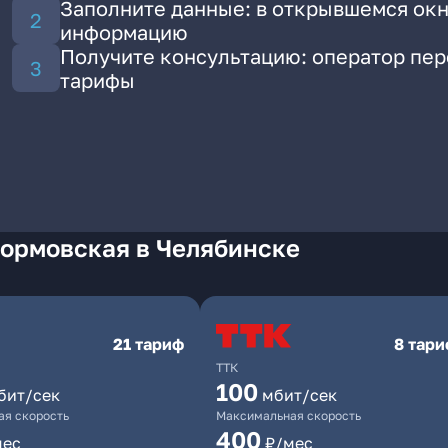
Заполните данные: в открывшемся окн
информацию
Получите консультацию: оператор пе
тарифы
Сормовская в Челябинске
21 тариф
8 тар
ТТК
100
бит/сек
мбит/сек
я скорость
Максимальная скорость
400
мес
₽/мес