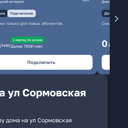
шний интернет
Домашний инте
али
Подключение
Детали
Под
ка только для новых абонентов.
Скидка тольк
1 месяц по акции
1
0
/мес
₽/мес
Далее
700
₽/мес
Да
Подключить
а ул Сормовская
ру дома на ул Сормовская