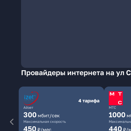
Провайдеры интернета на ул 
4 тарифа
Айзет
МТС
300
1000
мбит/сек
м
Максимальная скорость
Максимальна
450
440
₽/мес
₽/