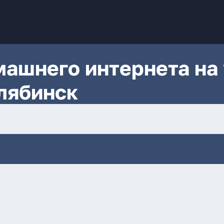
ашнего интернета на 
лябинск