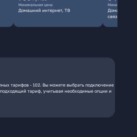
Минимальная цена
Минимальная ц
Домашний интернет, ТВ
Домашний инт
связь
пных тарифов - 102. Вы можете выбрать подключение
на подходящий тариф, учитывая необходимые опции и