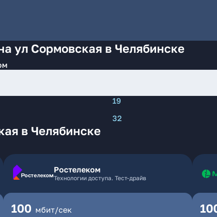
на ул Сормовская в Челябинске
ом
19
32
кая в Челябинске
Ростелеком
Технологии доступа. Тест-драйв
100
10
мбит/сек