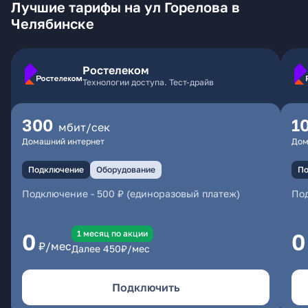
Лучшие тарифы на ул Горелова в
Челябинске
Ростелеком
Технологии доступа. Тест-драйв
300
1
мбит/сек
Домашний интернет
Дом
Подключение
Оборудование
По
Подключение
-
500 ₽ (единоразовый платеж)
По
1 месяц по акции
0
0
₽/мес
Далее
450
₽/мес
Подключить