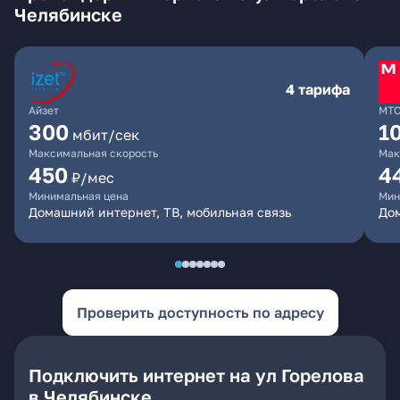
Челябинске
4 тарифа
Айзет
МТ
300
1
мбит/сек
Максимальная скорость
Мак
450
4
₽/мес
Минимальная цена
Мин
Домашний интернет, ТВ, мобильная связь
Дом
Проверить доступность по адресу
Подключить интернет на ул Горелова
в Челябинске