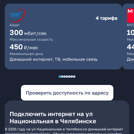
4 тарифа
Айзет
МТ
300
1
мбит/сек
Максимальная скорость
Мак
450
4
₽/мес
Минимальная цена
Мин
Домашний интернет, ТВ, мобильная связь
Дом
Проверить доступность по адресу
Подключить интернет на ул
Национальная в Челябинске
В 2026 году на ул Национальная в Челябинске домашний интернет
предлагают 2 провайдера. Общее количество доступных тарифов -