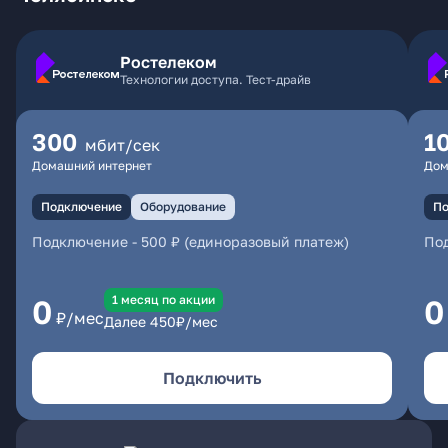
Ростелеком
Технологии доступа. Тест-драйв
300
1
мбит/сек
Домашний интернет
Дом
Подключение
Оборудование
По
Подключение
-
500 ₽ (единоразовый платеж)
По
1 месяц по акции
0
0
₽/мес
Далее
450
₽/мес
Подключить