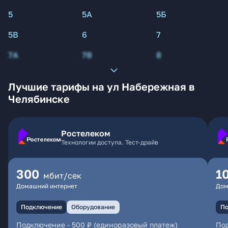
5
5А
5Б
5В
6
7
7А
7В
8
Лучшие тарифы на ул Набережная в
Челябинске
Ростелеком
Технологии доступа. Тест-драйв
300
1
мбит/сек
Домашний интернет
Дом
Подключение
Оборудование
По
Подключение
-
500 ₽ (единоразовый платеж)
По