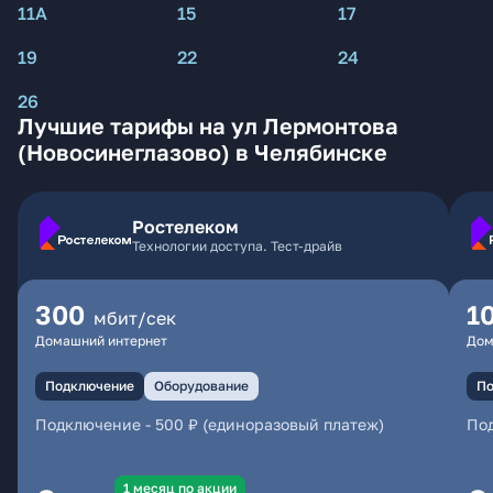
11А
15
17
19
22
24
26
Лучшие тарифы на ул Лермонтова
(Новосинеглазово) в Челябинске
Ростелеком
Технологии доступа. Тест-драйв
300
1
мбит/сек
Домашний интернет
Дом
Подключение
Оборудование
По
Подключение
-
500 ₽ (единоразовый платеж)
По
1 месяц по акции