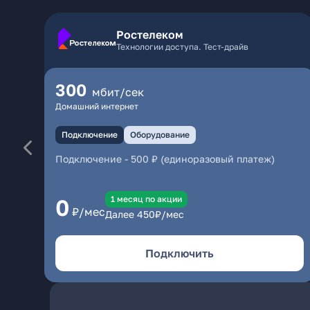
Ростелеком
Технологии доступа. Тест-драйв
300
мбит/сек
Домашний интернет
Подключение
Оборудование
Подключение
-
500 ₽ (единоразовый платеж)
1 месяц по акции
0
₽/мес
Далее
450
₽/мес
Подключить