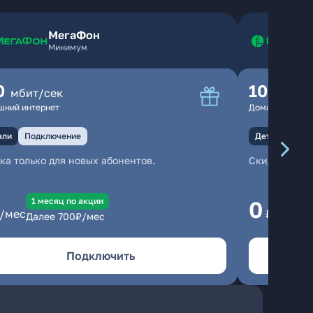
МегаФон
Минимум
0
100
мбит/сек
мбит
шний интернет
Домашний инте
али
Подключение
Детали
Под
ка только для новых абонентов.
Скидка тольк
1 месяц по акции
1
0
/мес
₽/мес
Далее
700
₽/мес
Да
Подключить