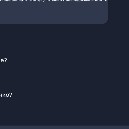
ке?
нко?