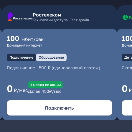
Ростелеком
Технологии доступа. Тест-драйв
100
10
мбит/сек
Домашний интернет
Дома
Подключение
Оборудование
Дет
Подключение
-
500 ₽ (единоразовый платеж)
Скид
1 месяц по акции
0
0
₽/мес
₽
Далее
450
₽/мес
Подключить