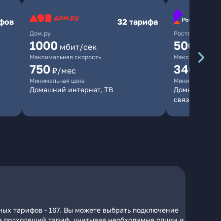
ифов
32 тарифа
Дом.ру
Ростелеком
1000
500
мбит/сек
мбит/
Максимальная скорость
Максимальная 
750
340
₽/мес
₽/ме
Минимальная цена
Минимальная ц
Домашний интернет, ТВ
Домашний инт
связь
ных тарифов - 167. Вы можете выбрать подключение
 на подходящий тариф, учитывая необходимые опции и