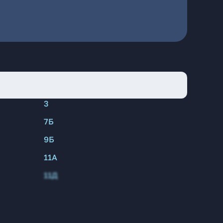
3
7Б
9Б
11А
11Д