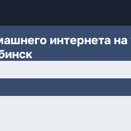
ашнего интернета на 
бинск