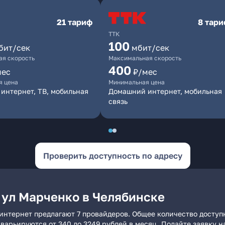
21 тариф
8 тар
ТТК
100
бит/сек
мбит/сек
я скорость
Максимальная скорость
400
мес
₽/мес
я цена
Минимальная цена
интернет, ТВ, мобильная
Домашний интернет, мобильная
связь
Проверить доступность по адресу
 ул Марченко в Челябинске
интернет предлагают 7 провайдеров. Общее количество доступ
и варьируются от 340 до 3249 рублей в месяц. Подайте заявку