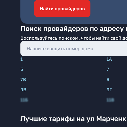
Найти провайдеров
Поиск провайдеров по адресу 
Воспользуйтесь поиском, чтобы найти свой д
1
1А
5
7
7В
9
9В
9Г
11Б
11В
Лучшие тарифы на ул Марченк