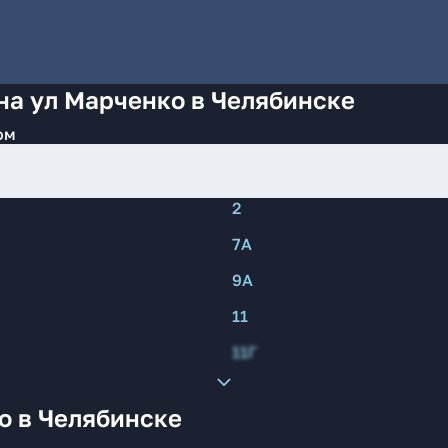
на ул Марченко в Челябинске
ом
2
7А
9А
11
11Г
о в Челябинске