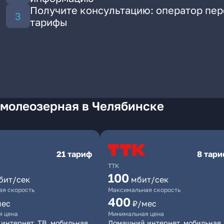
Получите консультацию: оператор пе
тарифы
Смолеозерная в Челябинске
21 тариф
8 тар
ТТК
100
бит/сек
мбит/сек
я скорость
Максимальная скорость
400
мес
₽/мес
я цена
Минимальная цена
интернет, ТВ, мобильная
Домашний интернет, мобильная