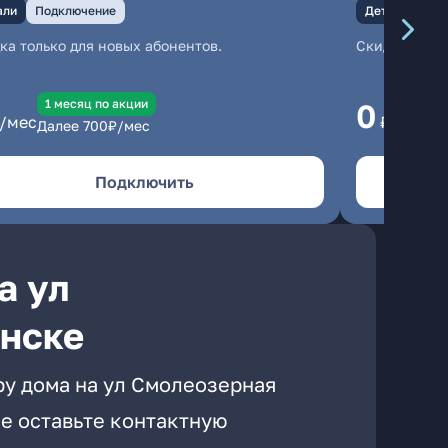
али
Подключение
Детали
Под
ка только для новых абонентов.
Скидка тольк
1 месяц по акции
1
0
/мес
₽/мес
Далее
700
₽/мес
Да
Подключить
а ул
инске
ру дома на ул Смолеозерная
е оставьте контактную