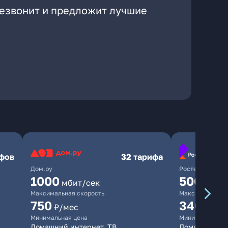
резвонит и предложит лучшие
ифов
32 тарифа
Дом.ру
Ростелеком
1000
500
мбит/сек
мбит/
Максимальная скорость
Максимальная 
750
340
₽/мес
₽/ме
Минимальная цена
Минимальная ц
Домашний интернет, ТВ
Домашний инт