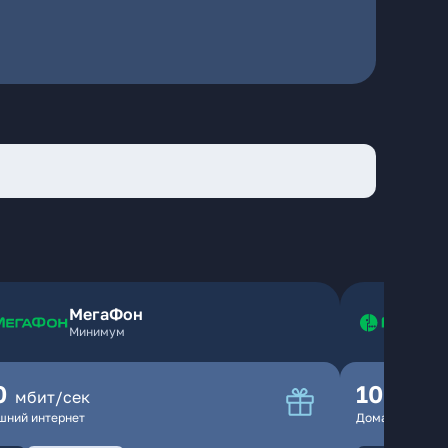
МегаФон
Минимум
0
100
мбит/сек
мбит
шний интернет
Домашний инте