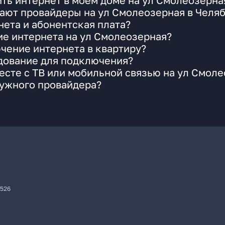
ть интернет в моем доме на ул Смолеозерна
гают провайдеры на ул Смолеозерная в Челя
ета и абонентская плата?
ие интернета на ул Смолеозерная?
чение интернета в квартиру?
удование для подключения?
сте с ТВ или мобильной связью на ул Смол
нужного провайдера?
7526