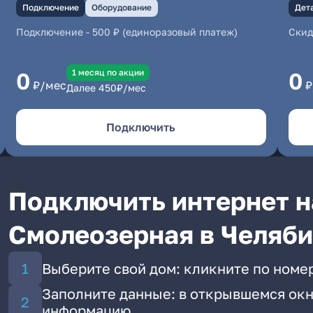
Подключение
Оборудование
Дет
Подключение
-
500 ₽ (единоразовый платеж)
Скид
1 месяц по акции
0
0
₽/мес
₽
Далее
450
₽/мес
Подключить
Подключить интернет н
Смолеозерная в Челяб
Выберите свой дом: кликните по номе
Заполните данные: в открывшемся окн
информацию