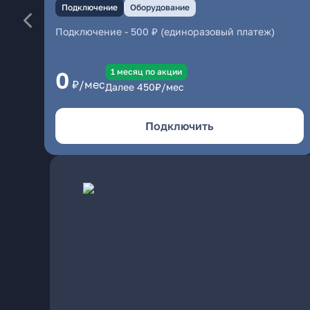
Подключение
Оборудование
Подключение
-
500 ₽ (единоразовый платеж)
1 месяц по акции
0
₽/мес
Далее
450
₽/мес
Подключить