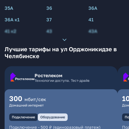
35А
36
36А
36А к1
37
41
41 к2
43
43А
Лучшие тарифы на ул Орджоникидзе в
Челябинске
Ростелеком
Технологии доступа. Тест-драйв
300
1
мбит/сек
Домашний интернет
Дом
Подключение
Оборудование
По
Подключение
-
500 ₽ (единоразовый платеж)
По