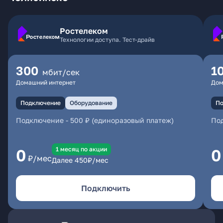
Ростелеком
Технологии доступа. Тест-драйв
300
1
мбит/сек
Домашний интернет
Дом
Подключение
Оборудование
По
Подключение
-
500 ₽ (единоразовый платеж)
По
1 месяц по акции
0
0
₽/мес
Далее
450
₽/мес
Подключить