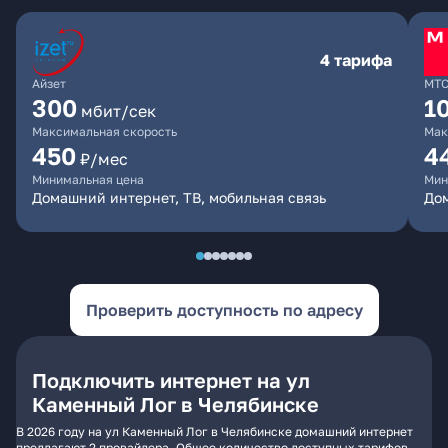
4 тарифа
Айзет
МТ
300
1
мбит/сек
Максимальная скорость
Мак
450
4
₽/мес
Минимальная цена
Мин
Домашний интернет, ТВ, мобильная связь
Дом
Проверить доступность по адресу
Подключить интернет на ул
Каменный Лог в Челябинске
В 2026 году на ул Каменный Лог в Челябинске домашний интернет
предлагают 2 провайдера. Общее количество доступных тарифов -