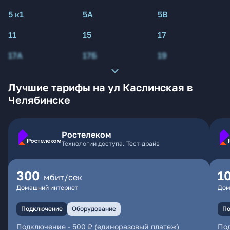
5 к1
5А
5В
11
15
17
17А
17Б
19
Лучшие тарифы на ул Каслинская в
Челябинске
Ростелеком
Технологии доступа. Тест-драйв
300
1
мбит/сек
Домашний интернет
Дом
Подключение
Оборудование
По
Подключение
-
500 ₽ (единоразовый платеж)
По