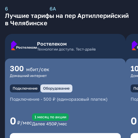
6
6А
Лучшие тарифы на пер Артиллерийский
в Челябинске
Ростелеком
Технологии доступа. Тест-драйв
300
1
мбит/сек
Домашний интернет
Дом
Подключение
Оборудование
По
Подключение
-
500 ₽ (единоразовый платеж)
По
1 месяц по акции
0
0
₽/мес
Далее
450
₽/мес