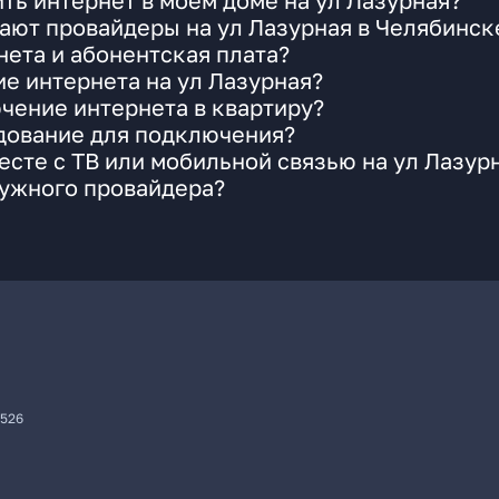
ть интернет в моем доме на ул Лазурная?
ают провайдеры на ул Лазурная в Челябинск
ета и абонентская плата?
ие интернета на ул Лазурная?
чение интернета в квартиру?
удование для подключения?
сте с ТВ или мобильной связью на ул Лазур
нужного провайдера?
7526