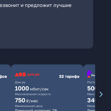
резвонит и предложит лучшие
ифов
32 тарифа
Дом.ру
Ростелеком
1000
500
мбит/сек
мбит/
Максимальная скорость
Максимальная 
750
340
₽/мес
₽/ме
Минимальная цена
Минимальная ц
Домашний интернет, ТВ
Домашний инт