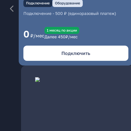
Подключение
Оборудование
Подключение
-
500 ₽ (единоразовый платеж)
1 месяц по акции
0
₽/мес
Далее
450
₽/мес
Подключить