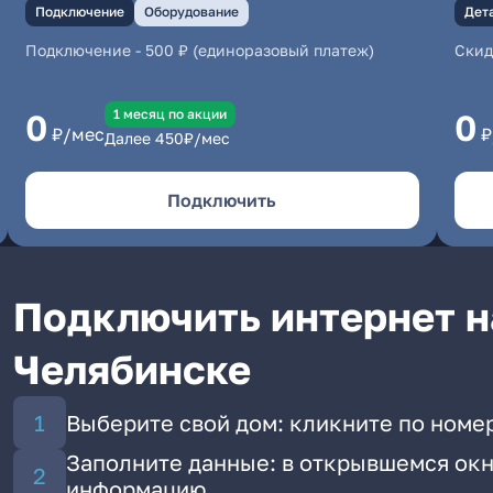
Подключение
Оборудование
Дет
Подключение
-
500 ₽ (единоразовый платеж)
Скид
1 месяц по акции
0
0
₽/мес
₽
Далее
450
₽/мес
Подключить
Подключить интернет н
Челябинске
Выберите свой дом: кликните по номер
Заполните данные: в открывшемся окн
информацию