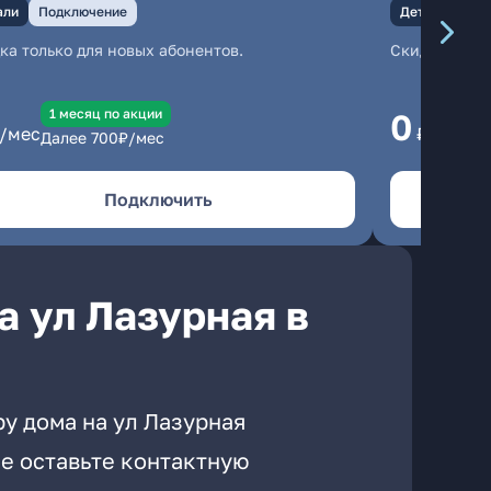
али
Подключение
Детали
Под
ка только для новых абонентов.
Скидка тольк
1 месяц по акции
1
0
/мес
₽/мес
Далее
700
₽/мес
Да
Подключить
а ул Лазурная в
у дома на ул Лазурная
е оставьте контактную