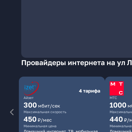
Провайдеры интернета на ул 
4 тарифа
Айзет
МТС
300
1000
мбит/сек
м
Максимальная скорость
Максимальна
450
440
₽/мес
₽/
Минимальная цена
Минимальна
Домашний интернет, ТВ, мобильная
Домашний 