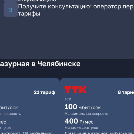
Получите консультацию: оператор пе
тарифы
Лазурная в Челябинске
21 тариф
8 тар
ТТК
100
бит/сек
мбит/сек
я скорость
Максимальная скорость
400
мес
₽/мес
я цена
Минимальная цена
интернет, ТВ, мобильная
Домашний интернет, мобильная