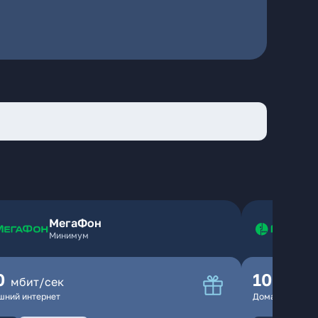
МегаФон
Минимум
0
100
мбит/сек
мбит
шний интернет
Домашний инте