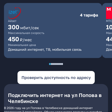
4 тарифа
Айзет
МТ
300
1
мбит/сек
Максимальная скорость
Мак
450
4
₽/мес
Минимальная цена
Мин
Домашний интернет, ТВ, мобильная связь
Дом
Проверить доступность по адресу
Подключить интернет на ул Попова в
Челябинске
В 2026 году на ул Попова в Челябинске домашний интернет
предлагают 2 провайдера. Общее количество доступных тарифов -