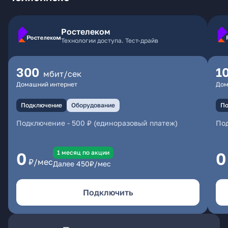
Ростелеком
Технологии доступа. Тест-драйв
300
1
мбит/сек
Домашний интернет
Дом
Подключение
Оборудование
По
Подключение
-
500 ₽ (единоразовый платеж)
По
1 месяц по акции
0
0
₽/мес
Далее
450
₽/мес
Подключить