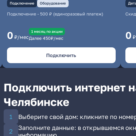
Подключение
Оборудование
Дет
Подключение
-
500 ₽ (единоразовый платеж)
Скид
1 месяц по акции
0
0
₽/мес
₽
Далее
450
₽/мес
Подключить
Подключить интернет н
Челябинске
Выберите свой дом: кликните по номе
Заполните данные: в открывшемся окн
информацию