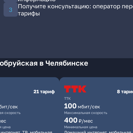
Получите консультацию: оператор пе
тарифы
Бобруйская в Челябинске
21 тариф
8 тар
ТТК
100
бит/сек
мбит/сек
я скорость
Максимальная скорость
400
мес
₽/мес
я цена
Минимальная цена
интернет, ТВ, мобильная
Домашний интернет, мобильная