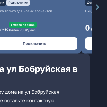
али
Подключение
Детали
Под
ка только для новых абонентов.
Скидка тольк
1 месяц по акции
1
0
/мес
₽/мес
Далее
700
₽/мес
Да
Подключить
а ул Бобруйская в
ру дома на ул Бобруйская
е оставьте контактную