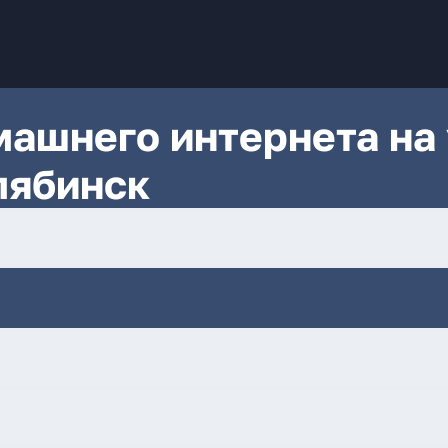
ашнего интернета на 
лябинск