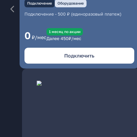
Подключение
Оборудование
Подключение
-
500 ₽ (единоразовый платеж)
1 месяц по акции
0
₽/мес
Далее
450
₽/мес
Подключить