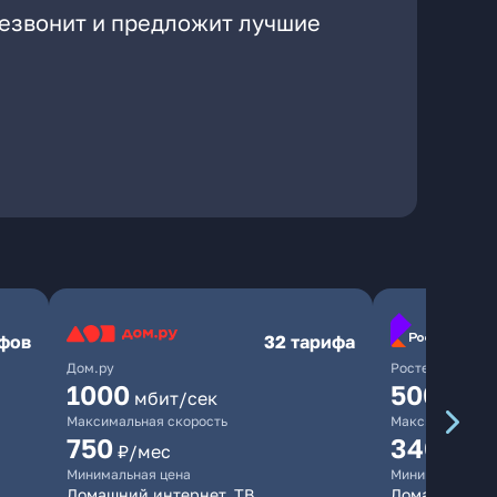
резвонит и предложит лучшие
ифов
32 тарифа
Дом.ру
Ростелеком
1000
500
мбит/сек
мбит/
Максимальная скорость
Максимальная 
750
340
₽/мес
₽/ме
Минимальная цена
Минимальная ц
Домашний интернет, ТВ
Домашний инт