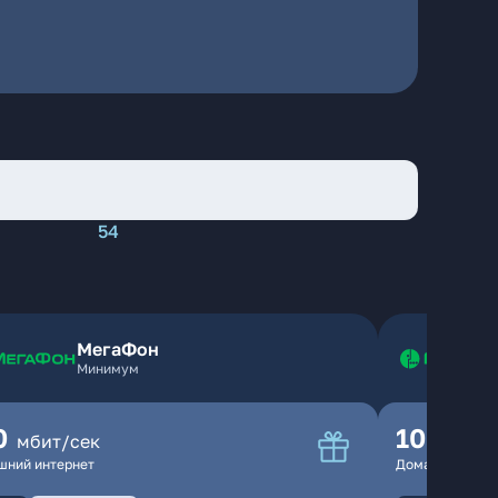
54
МегаФон
Минимум
0
100
мбит/сек
мбит
шний интернет
Домашний инте