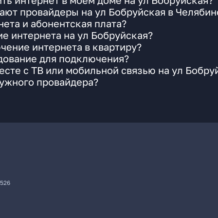
ть интернет в моем доме на ул Бобруйская?
ают провайдеры на ул Бобруйская в Челябин
ета и абонентская плата?
ие интернета на ул Бобруйская?
чение интернета в квартиру?
удование для подключения?
сте с ТВ или мобильной связью на ул Бобру
нужного провайдера?
7526