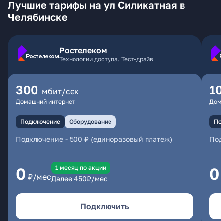
Лучшие тарифы на ул Силикатная в
Челябинске
Ростелеком
Технологии доступа. Тест-драйв
300
1
мбит/сек
Домашний интернет
Дом
Подключение
Оборудование
По
Подключение
-
500 ₽ (единоразовый платеж)
По
1 месяц по акции
0
0
₽/мес
Далее
450
₽/мес
Подключить