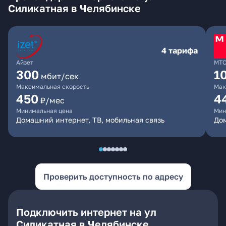
Силикатная в Челябинске
4 тарифа
Айзет
МТ
300
1
мбит/сек
Максимальная скорость
Мак
450
4
₽/мес
Минимальная цена
Мин
Домашний интернет, ТВ, мобильная связь
Дом
Проверить доступность по адресу
Подключить интернет на ул
Силикатная в Челябинске