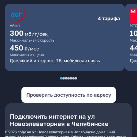
4 тарифа
Айзет
МТ
300
1
мбит/сек
Максимальная скорость
Мак
450
4
₽/мес
Минимальная цена
Мин
Домашний интернет, ТВ, мобильная связь
Дом
Проверить доступность по адресу
Подключить интернет на ул
Новоэлеваторная в Челябинске
В 2026 году на ул Новоэлеваторная в Челябинске домашний
интернет предлагают 2 провайдера. Общее количество доступных