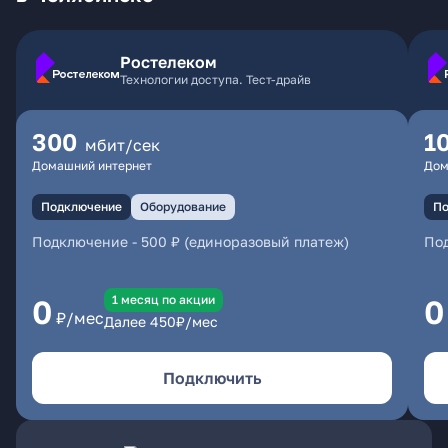
Ростелеком
Технологии доступа. Тест-драйв
300
1
мбит/сек
Домашний интернет
Дом
Подключение
Оборудование
По
Подключение
-
500 ₽ (единоразовый платеж)
По
1 месяц по акции
0
0
₽/мес
Далее
450
₽/мес
Подключить