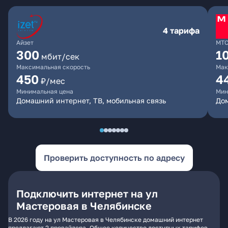
4 тарифа
Айзет
МТ
300
1
мбит/сек
Максимальная скорость
Мак
450
4
₽/мес
Минимальная цена
Мин
Домашний интернет, ТВ, мобильная связь
Дом
Проверить доступность по адресу
Подключить интернет на ул
Мастеровая в Челябинске
В 2026 году на ул Мастеровая в Челябинске домашний интернет
предлагают 2 провайдера. Общее количество доступных тарифов -