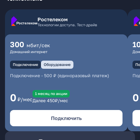
Ростелеком
Технологии доступа. Тест-драйв
300
1
мбит/сек
Домашний интернет
Дом
Подключение
Оборудование
По
Подключение
-
500 ₽ (единоразовый платеж)
По
1 месяц по акции
0
0
₽/мес
Далее
450
₽/мес
Подключить