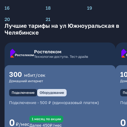
16
18
19
20
21
Лучшие тарифы на ул Южноуральская в
Челябинске
Ростелеком
Технологии доступа. Тест-драйв
300
1
мбит/сек
Домашний интернет
Дом
Подключение
Оборудование
По
Подключение
-
500 ₽ (единоразовый платеж)
По
1 месяц по акции
0
0
₽/мес
Далее
450
₽/мес