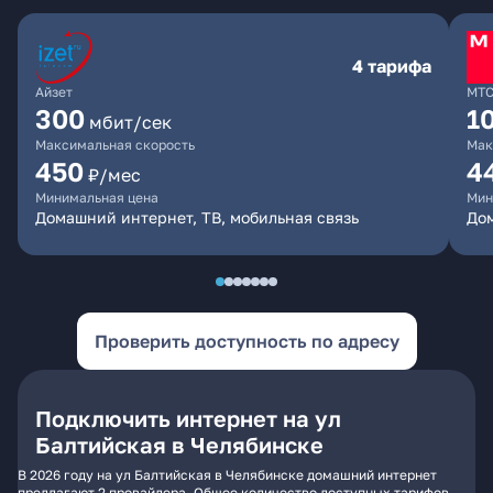
4 тарифа
Айзет
МТ
300
1
мбит/сек
Максимальная скорость
Мак
450
4
₽/мес
Минимальная цена
Мин
Домашний интернет, ТВ, мобильная связь
Дом
Проверить доступность по адресу
Подключить интернет на ул
Балтийская в Челябинске
В 2026 году на ул Балтийская в Челябинске домашний интернет
предлагают 2 провайдера. Общее количество доступных тарифов -