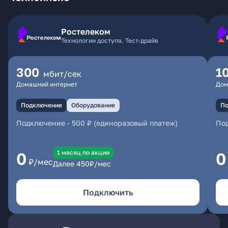
Ростелеком
Технологии доступа. Тест-драйв
300
1
мбит/сек
Домашний интернет
Дом
Подключение
Оборудование
По
Подключение
-
500 ₽ (единоразовый платеж)
По
1 месяц по акции
0
0
₽/мес
Далее
450
₽/мес
Подключить