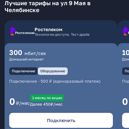
Лучшие тарифы на ул 9 Мая в
Челябинске
Ростелеком
Технологии доступа. Тест-драйв
300
1
мбит/сек
Домашний интернет
Дом
Подключение
Оборудование
По
Подключение
-
500 ₽ (единоразовый платеж)
По
1 месяц по акции
0
0
₽/мес
Далее
450
₽/мес
Подключить