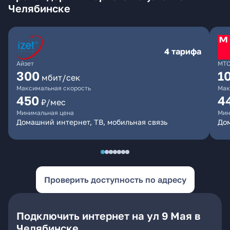
Челябинске
4 тарифа
Айзет
МТ
300
1
мбит/сек
Максимальная скорость
Мак
450
4
₽/мес
Минимальная цена
Мин
Домашний интернет, ТВ, мобильная связь
Дом
Проверить доступность по адресу
Подключить интернет на ул 9 Мая в
Челябинске