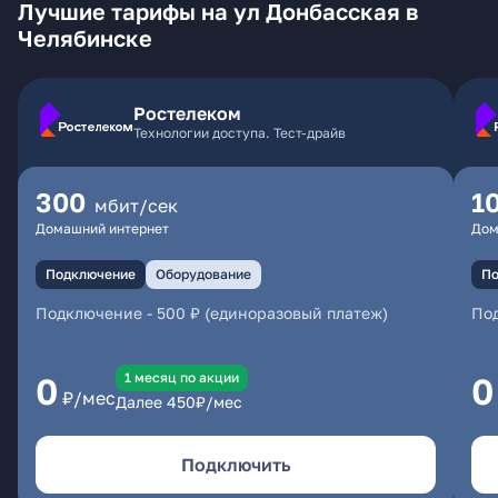
Лучшие тарифы на ул Донбасская в
Челябинске
Ростелеком
Технологии доступа. Тест-драйв
300
1
мбит/сек
Домашний интернет
Дом
Подключение
Оборудование
По
Подключение
-
500 ₽ (единоразовый платеж)
По
1 месяц по акции
0
0
₽/мес
Далее
450
₽/мес
Подключить