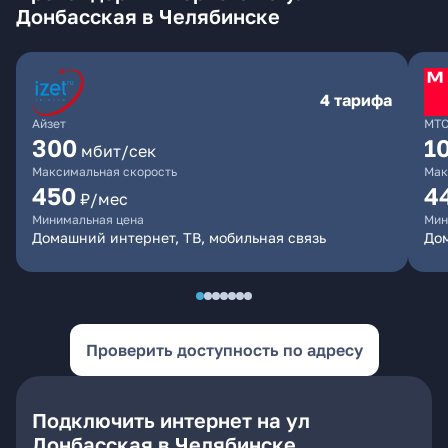
Донбасская в Челябинске
4 тарифа
Айзет
МТ
300
1
мбит/сек
Максимальная скорость
Мак
450
4
₽/мес
Минимальная цена
Мин
Домашний интернет, ТВ, мобильная связь
Дом
Проверить доступность по адресу
Подключить интернет на ул
Донбасская в Челябинске