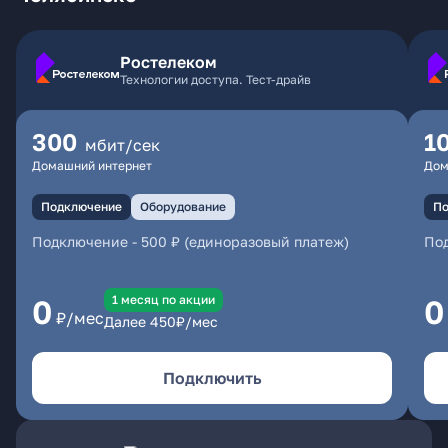
Ростелеком
Технологии доступа. Тест-драйв
300
1
мбит/сек
Домашний интернет
Дом
Подключение
Оборудование
По
Подключение
-
500 ₽ (единоразовый платеж)
По
1 месяц по акции
0
0
₽/мес
Далее
450
₽/мес
Подключить