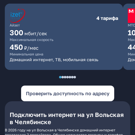
4 тарифа
Айзет
МТ
300
1
мбит/сек
Максимальная скорость
Мак
450
4
₽/мес
Минимальная цена
Мин
Домашний интернет, ТВ, мобильная связь
Дом
Проверить доступность по адресу
Подключить интернет на ул Вольская
в Челябинске
В 2026 году на ул Вольская в Челябинске домашний интернет
предлагают 2 провайдера. Общее количество доступных тарифов -