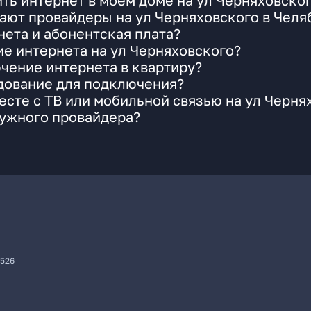
ть интернет в моем доме на ул Черняховско
ают провайдеры на ул Черняховского в Челя
ета и абонентская плата?
ие интернета на ул Черняховского?
чение интернета в квартиру?
удование для подключения?
сте с ТВ или мобильной связью на ул Черня
нужного провайдера?
7526