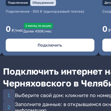
Подключение
Оборудование
Дет
Подключение
-
500 ₽ (единоразовый платеж)
Скид
1 месяц по акции
0
0
₽/мес
₽
Далее
450
₽/мес
Подключить
Подключить интернет н
Черняховского в Челяб
Выберите свой дом: кликните по номе
Заполните данные: в открывшемся окн
информацию