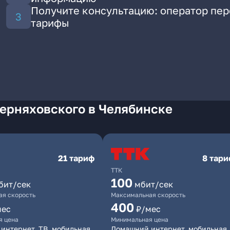
Получите консультацию: оператор пе
тарифы
Черняховского в Челябинске
21 тариф
8 тар
ТТК
100
бит/сек
мбит/сек
я скорость
Максимальная скорость
400
мес
₽/мес
я цена
Минимальная цена
интернет, ТВ, мобильная
Домашний интернет, мобильная