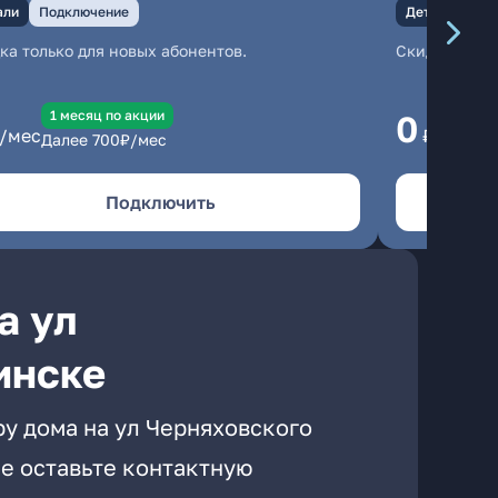
али
Подключение
Детали
Под
ка только для новых абонентов.
Скидка тольк
1 месяц по акции
1
0
/мес
₽/мес
Далее
700
₽/мес
Да
Подключить
а ул
инске
ру дома на ул Черняховского
е оставьте контактную