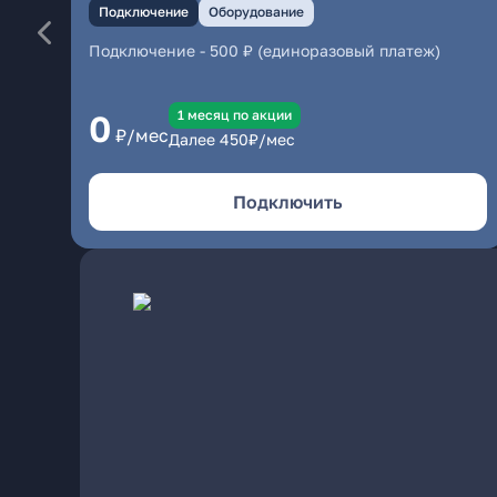
Подключение
Оборудование
Подключение
-
500 ₽ (единоразовый платеж)
1 месяц по акции
0
₽/мес
Далее
450
₽/мес
Подключить