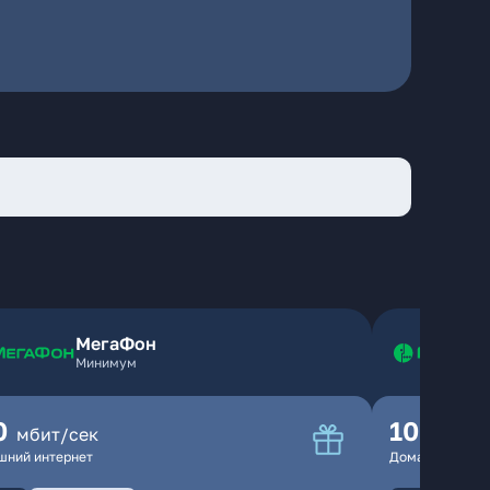
МегаФон
Минимум
0
100
мбит/сек
мбит
шний интернет
Домашний инте