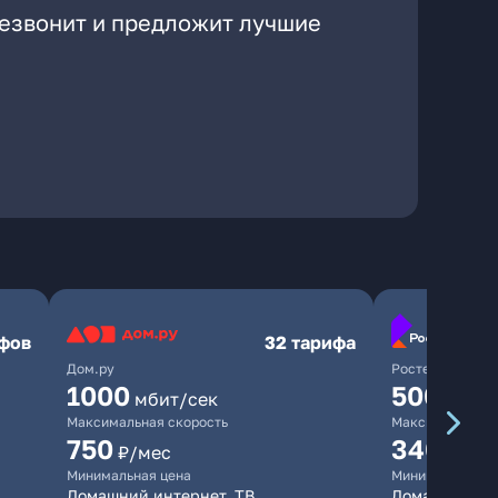
резвонит и предложит лучшие
ифов
32 тарифа
Дом.ру
Ростелеком
1000
500
мбит/сек
мбит/
Максимальная скорость
Максимальная 
750
340
₽/мес
₽/ме
Минимальная цена
Минимальная ц
Домашний интернет, ТВ
Домашний инт