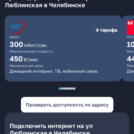
Люблинская в Челябинске
4 тарифа
Айзет
МТ
300
1
мбит/сек
Максимальная скорость
Мак
450
4
₽/мес
Минимальная цена
Мин
Домашний интернет, ТВ, мобильная связь
Дом
Проверить доступность по адресу
Подключить интернет на ул
Люблинская в Челябинске