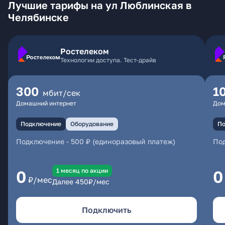
Лучшие тарифы на ул Люблинская в
Челябинске
Ростелеком
Технологии доступа. Тест-драйв
300
1
мбит/сек
Домашний интернет
Дом
Подключение
Оборудование
По
Подключение
-
500 ₽ (единоразовый платеж)
По
1 месяц по акции
0
0
₽/мес
Далее
450
₽/мес
Подключить