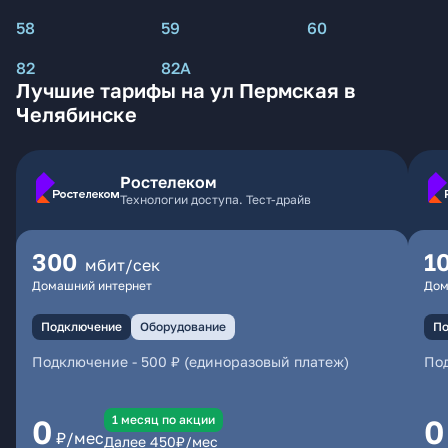
58
59
60
82
82А
Лучшие тарифы на ул Пермская в
Челябинске
Ростелеком
Технологии доступа. Тест-драйв
300
1
мбит/сек
Домашний интернет
Дом
Подключение
Оборудование
По
Подключение
-
500 ₽ (единоразовый платеж)
По
1 месяц по акции
0
0
₽/мес
Далее
450
₽/мес