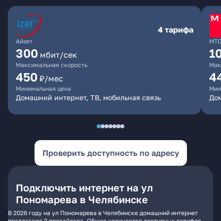
4 тарифа
Айзет
МТ
300
1
мбит/сек
Максимальная скорость
Мак
450
4
₽/мес
Минимальная цена
Мин
Домашний интернет, ТВ, мобильная связь
Дом
Проверить доступность по адресу
Подключить интернет на ул
Пономарева в Челябинске
В 2026 году на ул Пономарева в Челябинске домашний интернет
предлагают 2 провайдера. Общее количество доступных тарифов -