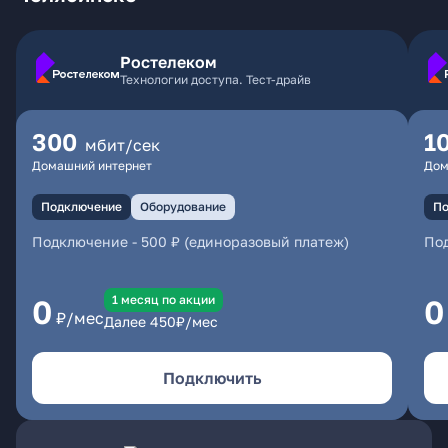
Ростелеком
Технологии доступа. Тест-драйв
300
1
мбит/сек
Домашний интернет
Дом
Подключение
Оборудование
По
Подключение
-
500 ₽ (единоразовый платеж)
По
1 месяц по акции
0
0
₽/мес
Далее
450
₽/мес
Подключить