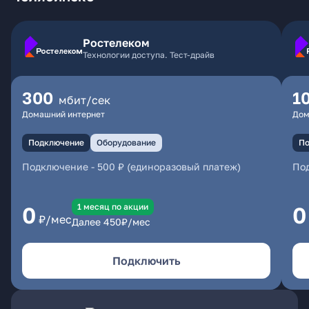
Ростелеком
Технологии доступа. Тест-драйв
300
1
мбит/сек
Домашний интернет
Дом
Подключение
Оборудование
По
Подключение
-
500 ₽ (единоразовый платеж)
По
1 месяц по акции
0
0
₽/мес
Далее
450
₽/мес
Подключить