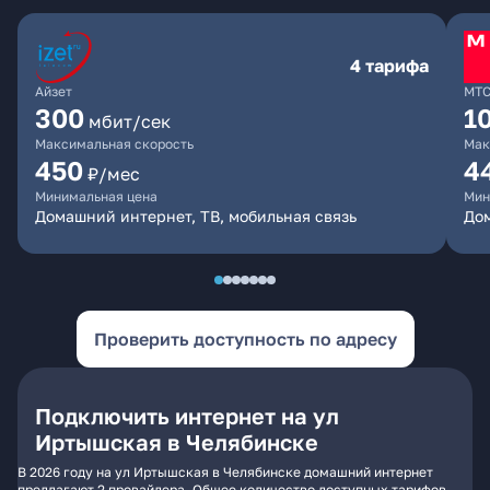
4 тарифа
Айзет
МТ
300
1
мбит/сек
Максимальная скорость
Мак
450
4
₽/мес
Минимальная цена
Мин
Домашний интернет, ТВ, мобильная связь
Дом
Проверить доступность по адресу
Подключить интернет на ул
Иртышская в Челябинске
В 2026 году на ул Иртышская в Челябинске домашний интернет
предлагают 2 провайдера. Общее количество доступных тарифов -