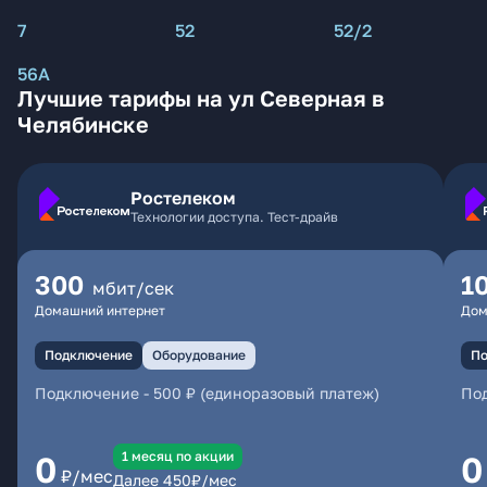
7
52
52/2
56А
Лучшие тарифы на ул Северная в
Челябинске
Ростелеком
Технологии доступа. Тест-драйв
300
1
мбит/сек
Домашний интернет
Дом
Подключение
Оборудование
По
Подключение
-
500 ₽ (единоразовый платеж)
По
1 месяц по акции
0
0
₽/мес
Далее
450
₽/мес