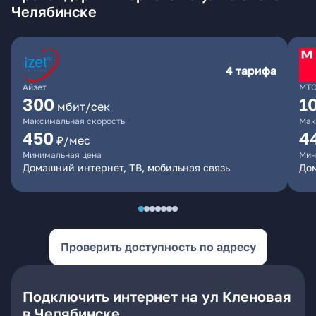
Челябинске
4 тарифа
Айзет
МТ
300
1
мбит/сек
Максимальная скорость
Мак
450
4
₽/мес
Минимальная цена
Мин
Домашний интернет, ТВ, мобильная связь
Дом
Проверить доступность по адресу
Подключить интернет на ул Кленовая
в Челябинске