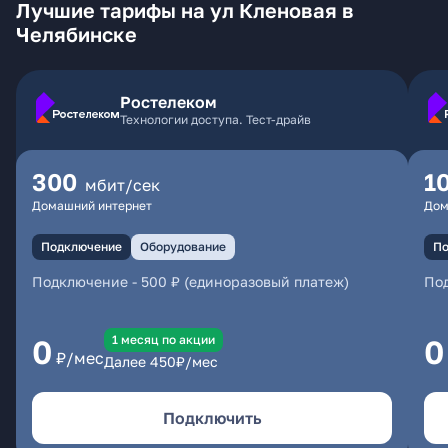
Лучшие тарифы на ул Кленовая в
Челябинске
Ростелеком
Технологии доступа. Тест-драйв
300
1
мбит/сек
Домашний интернет
Дом
Подключение
Оборудование
По
Подключение
-
500 ₽ (единоразовый платеж)
По
1 месяц по акции
0
0
₽/мес
Далее
450
₽/мес
Подключить