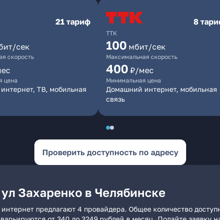
21 тариф
8 тар
ТТК
100
бит/сек
мбит/сек
я скорость
Максимальная скорость
400
мес
₽/мес
я цена
Минимальная цена
интернет, ТВ, мобильная
Домашний интернет, мобильная
связь
Проверить доступность по адресу
 ул Захаренко в Челябинске
 интернет предлагают 4 провайдера. Общее количество доступ
и варьируются от 340 до 3249 рублей в месяц. Подайте заявку