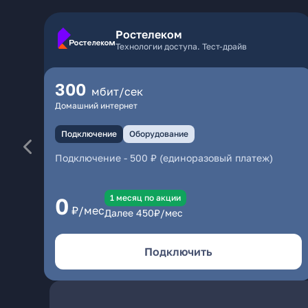
Ростелеком
Технологии доступа. Тест-драйв
300
мбит/сек
Домашний интернет
Подключение
Оборудование
Подключение
-
500 ₽ (единоразовый платеж)
1 месяц по акции
0
₽/мес
Далее
450
₽/мес
Подключить