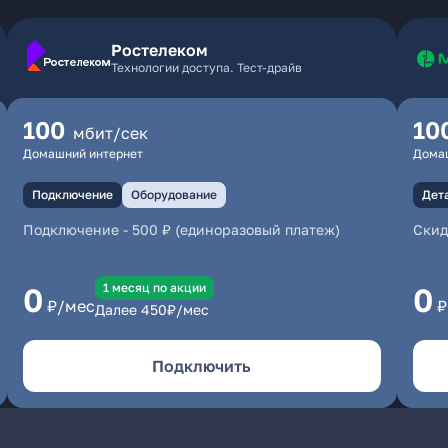
Ростелеком
Технологии доступа. Тест-драйв
100
10
мбит/сек
Домашний интернет
Дома
Подключение
Оборудование
Дет
Подключение
-
500 ₽ (единоразовый платеж)
Скид
1 месяц по акции
0
0
₽/мес
₽
Далее
450
₽/мес
Подключить