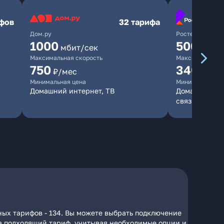
ифов
32 тарифа
Дом.ру
Ростелеком
1000
500
мбит/сек
мбит/
Максимальная скорость
Максимальная 
750
340
₽/мес
₽/ме
Минимальная цена
Минимальная ц
Домашний интернет, ТВ
Домашний инт
связь
ных тарифов - 134. Вы можете выбрать подключение
 на подходящий тариф, учитывая необходимые опции и