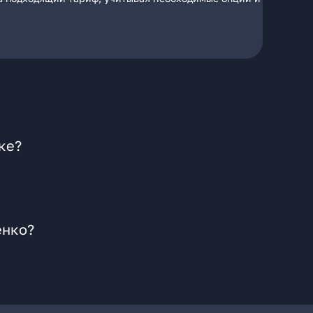
ке?
енко?