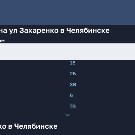
на ул Захаренко в Челябинске
ом
1Б
2Б
3В
6
7А
ко в Челябинске