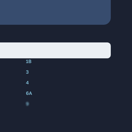
1В
3
4
6А
9