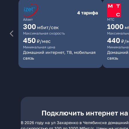
4 тарифа
Айзет
МТС
300
1000
мбит/сек
м
Максимальная скорость
Максимальна
450
440
₽/мес
₽/
Минимальная цена
Минимальна
Домашний интернет, ТВ, мобильная
Домашний 
связь
связь
Подключить интернет на
В 2026 году на ул Захаренко в Челябинске домашний
со скоростью от 100 до 1000 Мбит/с. Цены на услуг