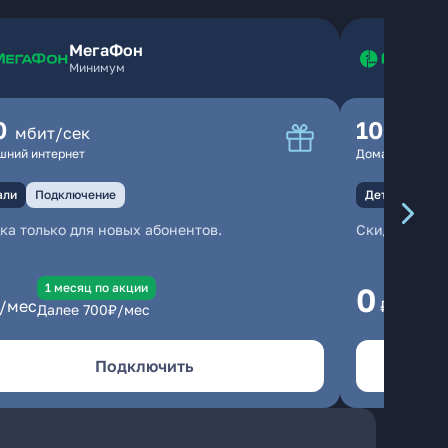
МегаФон
Минимум
0
100
мбит/сек
мбит
шний интернет
Домашний инте
али
Подключение
Детали
Под
ка только для новых абонентов.
Скидка тольк
1 месяц по акции
1
0
/мес
₽/мес
Далее
700
₽/мес
Да
Подключить