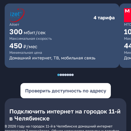
4 тарифа
Айзет
МТ
300
1
мбит/сек
Максимальная скорость
Мак
450
4
₽/мес
Минимальная цена
Мин
Домашний интернет, ТВ, мобильная связь
Дом
Проверить доступность по адресу
Подключить интернет на городок 11-й
в Челябинске
В 2026 году на городок 11-й в Челябинске домашний интернет
предлагают 2 провайдера. Общее количество доступных тарифов -