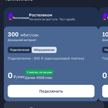
Ростелеком
Технологии доступа. Тест-драйв
300
1
мбит/сек
Домашний интернет
Дом
Подключение
Оборудование
По
Подключение
-
500 ₽ (единоразовый платеж)
По
1 месяц по акции
0
0
₽/мес
Далее
450
₽/мес
Подключить