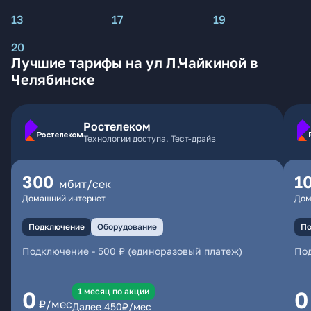
13
17
19
20
Лучшие тарифы на ул Л.Чайкиной в
Челябинске
Ростелеком
Технологии доступа. Тест-драйв
300
1
мбит/сек
Домашний интернет
Дом
Подключение
Оборудование
По
Подключение
-
500 ₽ (единоразовый платеж)
По
1 месяц по акции
0
0
₽/мес
Далее
450
₽/мес