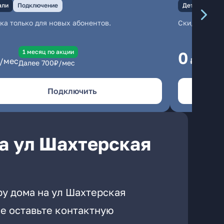
али
Подключение
Детали
Под
ка только для новых абонентов.
Скидка тольк
1 месяц по акции
1
0
/мес
₽/мес
Далее
700
₽/мес
Да
Подключить
а ул Шахтерская
ру дома на ул Шахтерская
е оставьте контактную