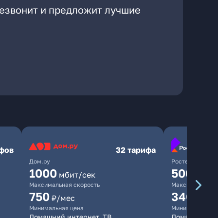
резвонит и предложит лучшие
ифов
32 тарифа
Дом.ру
Ростелеком
1000
500
мбит/сек
мбит/
Максимальная скорость
Максимальная 
750
340
₽/мес
₽/ме
Минимальная цена
Минимальная ц
Домашний интернет, ТВ
Домашний инт