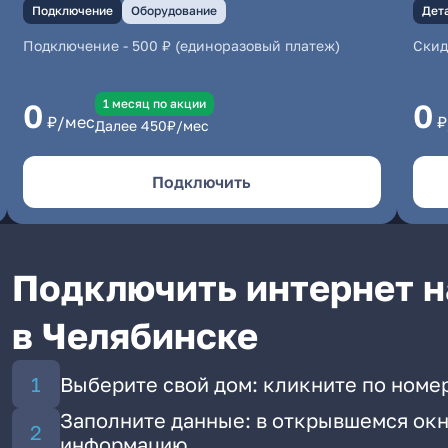
Подключение
Оборудование
Дет
Подключение
-
500 ₽ (единоразовый платеж)
Скид
1 месяц по акции
0
0
₽/мес
₽
Далее
450
₽/мес
Подключить
Подключить интернет н
в Челябинске
Выберите свой дом: кликните по номе
Заполните данные: в открывшемся окн
информацию