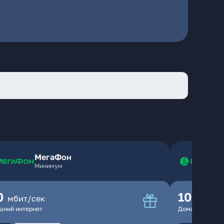
МегаФон
Минимум
0
100
мбит/сек
мбит
шний интернет
Домашний инте