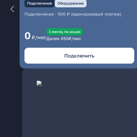
Подключение
Оборудование
Подключение
-
500 ₽ (единоразовый платеж)
1 месяц по акции
0
₽/мес
Далее
450
₽/мес
Подключить