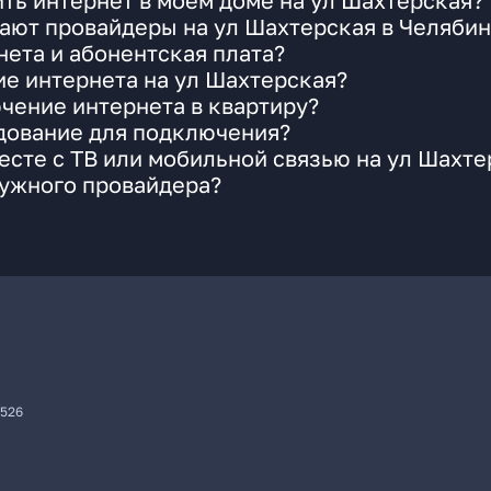
ть интернет в моем доме на ул Шахтерская?
ают провайдеры на ул Шахтерская в Челяби
ета и абонентская плата?
ие интернета на ул Шахтерская?
чение интернета в квартиру?
удование для подключения?
сте с ТВ или мобильной связью на ул Шахте
нужного провайдера?
7526