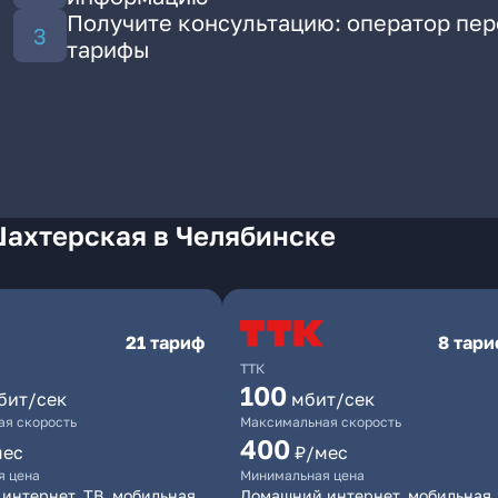
Получите консультацию: оператор пе
тарифы
Шахтерская в Челябинске
21 тариф
8 тар
ТТК
100
бит/сек
мбит/сек
я скорость
Максимальная скорость
400
мес
₽/мес
я цена
Минимальная цена
интернет, ТВ, мобильная
Домашний интернет, мобильная