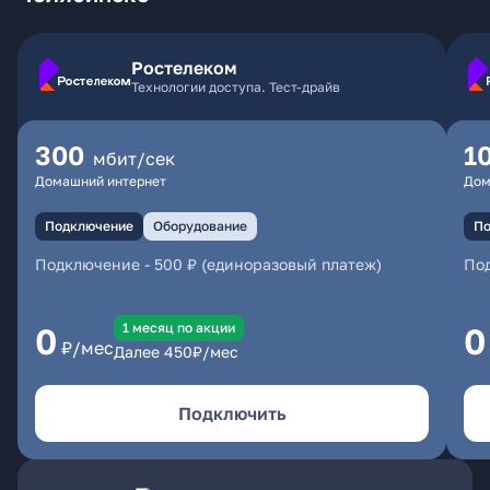
Ростелеком
Технологии доступа. Тест-драйв
300
1
мбит/сек
Домашний интернет
Дом
Подключение
Оборудование
По
Подключение
-
500 ₽ (единоразовый платеж)
По
1 месяц по акции
0
0
₽/мес
Далее
450
₽/мес
Подключить