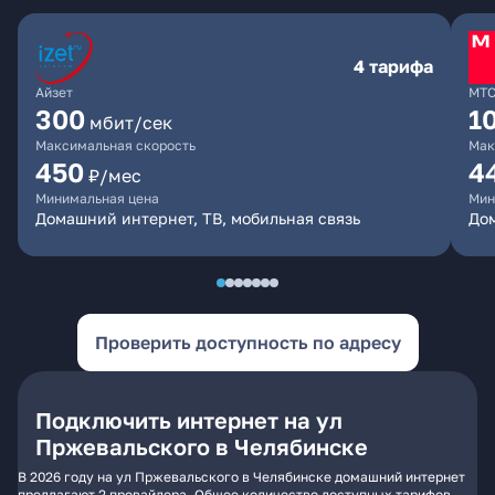
4 тарифа
Айзет
МТ
300
1
мбит/сек
Максимальная скорость
Мак
450
4
₽/мес
Минимальная цена
Мин
Домашний интернет, ТВ, мобильная связь
Дом
Проверить доступность по адресу
Подключить интернет на ул
Пржевальского в Челябинске
В 2026 году на ул Пржевальского в Челябинске домашний интернет
предлагают 2 провайдера. Общее количество доступных тарифов -