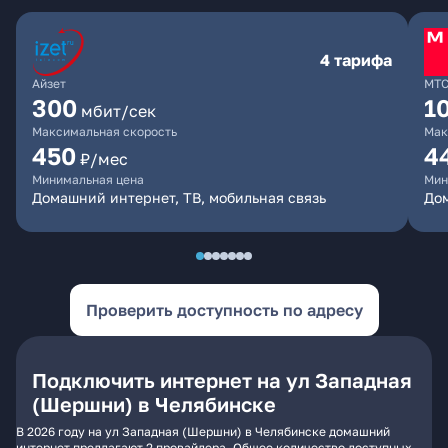
4 тарифа
Айзет
МТ
300
1
мбит/сек
Максимальная скорость
Мак
450
4
₽/мес
Минимальная цена
Мин
Домашний интернет, ТВ, мобильная связь
Дом
Проверить доступность по адресу
Подключить интернет на ул Западная
(Шершни) в Челябинске
В 2026 году на ул Западная (Шершни) в Челябинске домашний
интернет предлагают 2 провайдера. Общее количество доступных