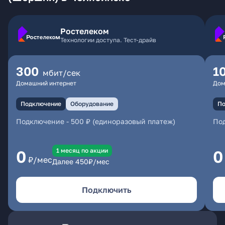
Ростелеком
Технологии доступа. Тест-драйв
300
1
мбит/сек
Домашний интернет
Дом
Подключение
Оборудование
По
Подключение
-
500 ₽ (единоразовый платеж)
По
1 месяц по акции
0
0
₽/мес
Далее
450
₽/мес
Подключить