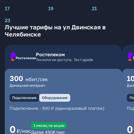
17
19
21
23
Лучшие тарифы на ул Двинская в
Челябинске
Ростелеком
Технологии доступа. Тест-драйв
300
1
мбит/сек
Домашний интернет
Дом
Подключение
Оборудование
По
Подключение
-
500 ₽ (единоразовый платеж)
По
1 месяц по акции
0
0
₽/мес
Далее
450
₽/мес