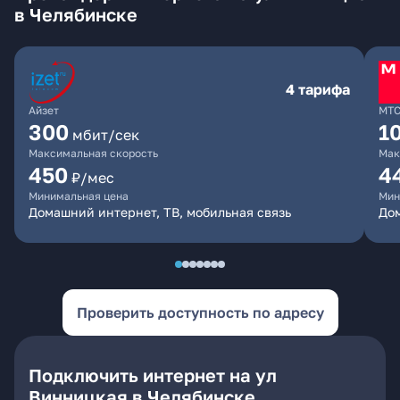
в Челябинске
4 тарифа
Айзет
МТ
300
1
мбит/сек
Максимальная скорость
Мак
450
4
₽/мес
Минимальная цена
Мин
Домашний интернет, ТВ, мобильная связь
Дом
Проверить доступность по адресу
Подключить интернет на ул
Винницкая в Челябинске