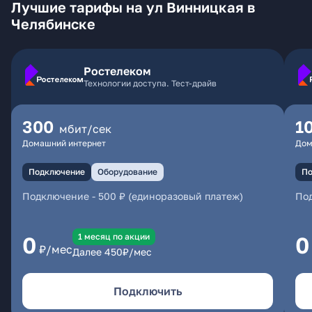
Лучшие тарифы на ул Винницкая в
Челябинске
Ростелеком
Технологии доступа. Тест-драйв
300
1
мбит/сек
Домашний интернет
Дом
Подключение
Оборудование
По
Подключение
-
500 ₽ (единоразовый платеж)
По
1 месяц по акции
0
0
₽/мес
Далее
450
₽/мес
Подключить