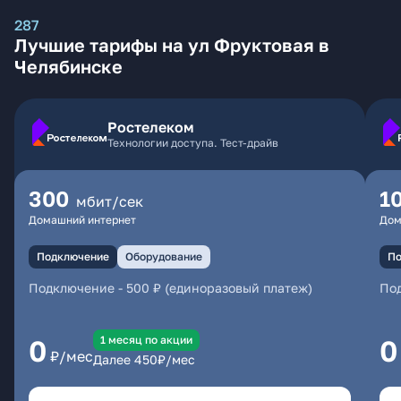
287
Лучшие тарифы на ул Фруктовая в
Челябинске
Ростелеком
Технологии доступа. Тест-драйв
300
1
мбит/сек
Домашний интернет
Дом
Подключение
Оборудование
По
Подключение
-
500 ₽ (единоразовый платеж)
По
1 месяц по акции
0
0
₽/мес
Далее
450
₽/мес