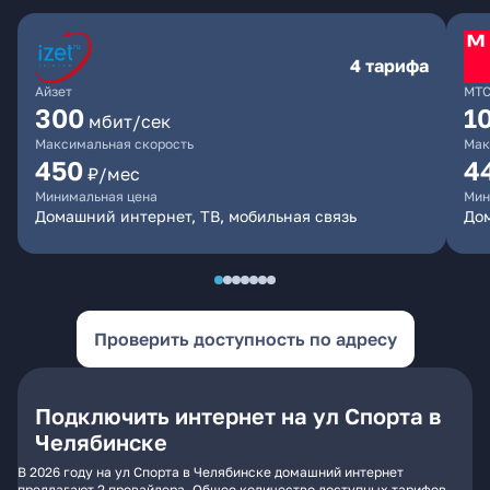
4 тарифа
Айзет
МТ
300
1
мбит/сек
Максимальная скорость
Мак
450
4
₽/мес
Минимальная цена
Мин
Домашний интернет, ТВ, мобильная связь
Дом
Проверить доступность по адресу
Подключить интернет на ул Спорта в
Челябинске
В 2026 году на ул Спорта в Челябинске домашний интернет
предлагают 2 провайдера. Общее количество доступных тарифов -