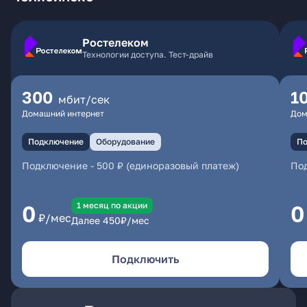
Ростелеком
Технологии доступа. Тест-драйв
300
1
мбит/сек
Домашний интернет
Дом
Подключение
Оборудование
По
Подключение
-
500 ₽ (единоразовый платеж)
По
1 месяц по акции
0
0
₽/мес
Далее
450
₽/мес
Подключить