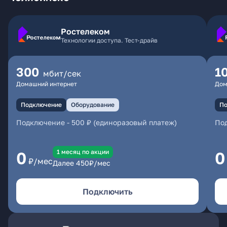
Ростелеком
Технологии доступа. Тест-драйв
300
1
мбит/сек
Домашний интернет
Дом
Подключение
Оборудование
По
Подключение
-
500 ₽ (единоразовый платеж)
По
1 месяц по акции
0
0
₽/мес
Далее
450
₽/мес
Подключить