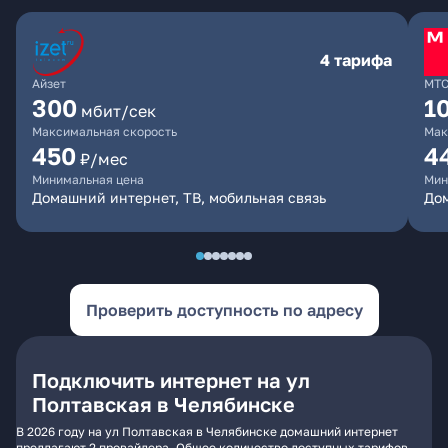
4 тарифа
Айзет
МТ
300
1
мбит/сек
Максимальная скорость
Мак
450
4
₽/мес
Минимальная цена
Мин
Домашний интернет, ТВ, мобильная связь
Дом
Проверить доступность по адресу
Подключить интернет на ул
Полтавская в Челябинске
В 2026 году на ул Полтавская в Челябинске домашний интернет
предлагают 2 провайдера. Общее количество доступных тарифов -