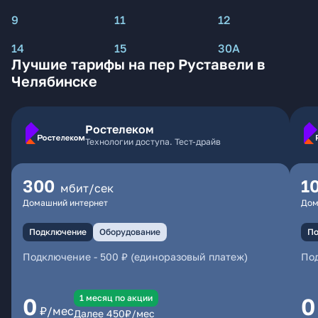
9
11
12
14
15
30А
Лучшие тарифы на пер Руставели в
Челябинске
Ростелеком
Технологии доступа. Тест-драйв
300
1
мбит/сек
Домашний интернет
Дом
Подключение
Оборудование
По
Подключение
-
500 ₽ (единоразовый платеж)
По
1 месяц по акции
0
0
₽/мес
Далее
450
₽/мес