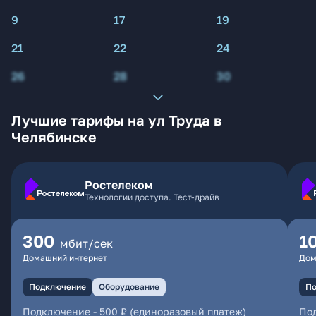
9
17
19
21
22
24
26
28
30
Лучшие тарифы на ул Труда в
Челябинске
Ростелеком
Технологии доступа. Тест-драйв
300
1
мбит/сек
Домашний интернет
Дом
Подключение
Оборудование
По
Подключение
-
500 ₽ (единоразовый платеж)
По