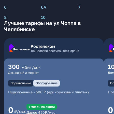
6
6А
7
8
10
Лучшие тарифы на ул Чоппа в
Челябинске
Ростелеком
Технологии доступа. Тест-драйв
300
1
мбит/сек
Домашний интернет
Дом
Подключение
Оборудование
По
Подключение
-
500 ₽ (единоразовый платеж)
По
1 месяц по акции
0
0
₽/мес
Далее
450
₽/мес